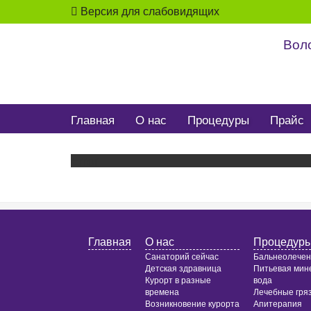
Версия для слабовидящих
Воло
Главная
О нас
Процедуры
Прайс
Error
Главная
О нас
Процедур
Санаторий сейчас
Бальнеолече
Детская здравница
Питьевая мин
Курорт в разные
вода
времена
Лечебные гря
Возникновение курорта
Апитерапия