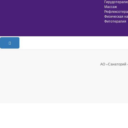
Гирудотерапи
Массаж
Рефлексотер
Физическая на
Фитотерапия
АО «Санаторий «