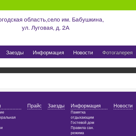
годская область,село им. Бабушкина,
ул. Луговая, д. 2А
Заезды
Информация
Новости
Фотогалерея
ы
Прайс
Заезды
Информация
Новости
ние
Памятка
еральная
отдыхающим
Гостевой дом
зи
Правила сан.
режима